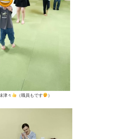
味津々
（職員もです
）