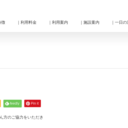
特徴
｜利用料金
｜利用案内
｜施設案内
｜一日の
feedly
Pin it
ん方のご協力をいただき